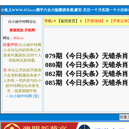
小鱼儿WWW.455a.cc携手六合大咖重磅来袭,豪言:关注一个月实现一个小目标
导航
:
【返回首页】
【开奖现场】
【开奖记录
白小姐中特网论坛
要就我发-开奖网
网址：
455a.cc
郑重声明:
白小姐中特网
心水论坛内的所有心水
079期《今日头条》无错杀肖
发表均属原创,任何个人
和机构无权转载.
080期《今日头条》无错杀肖
另:
本坛公开的高手精准
082期《今日头条》无错杀肖
六合资料都属发表者个
人所有,一切内容与白小
085期《今日头条》无错杀肖
姐中特网论坛本身无
关；祝君期期中奖.
-> 白小姐中特网 [宣]