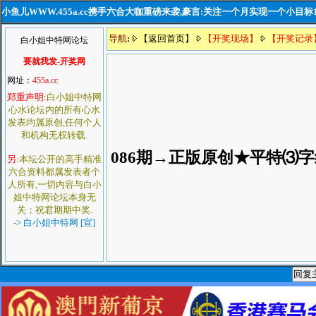
小鱼儿WWW.455a.cc携手六合大咖重磅来袭,豪言:关注一个月实现一个小目标
导航
:
【返回首页】
【开奖现场】
【开奖记录
白小姐中特网论坛
要就我发-开奖网
网址：
455a.cc
郑重声明:
白小姐中特网
心水论坛内的所有心水
发表均属原创,任何个人
和机构无权转载.
086期→正版原创★平特⑶
另:
本坛公开的高手精准
六合资料都属发表者个
人所有,一切内容与白小
姐中特网论坛本身无
关；祝君期期中奖.
-> 白小姐中特网 [宣]