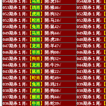
054期杀１肖:
【
马肖
】
開:虎16√
054期杀１尾:
【
053期杀１肖:
【
鸡肖
】
開:猴46√
053期杀１尾:
【
052期杀１肖:
【
虎肖
】
開:狗32√
052期杀１尾:
【
052期杀１肖:
【
蛇肖
】
開:马24√
052期杀１尾:
【
050期杀１肖:
【
兔肖
】
開:鼠42√
050期杀１尾:
【
049期杀１肖:
【
马肖
】
開:狗44√
049期杀１尾:
【
048期杀１肖:
【
猪肖
】
開:虎28√
048期杀１尾:
【
047期杀１肖:
【
龙肖
】
開:羊47√
047期杀１尾:
【
046期杀１肖:
【
羊肖
】
開:狗08√
046期杀１尾:
【
045期杀１肖:
【狗肖】
開:狗32×
045期杀１尾:
【
044期杀１肖:
【
龙肖
】
開:牛29√
044期杀１尾:
【
043期杀１肖:
【
鼠肖
】
開:猴22√
043期杀１尾:
【
042期杀１肖:
【蛇肖】
開:蛇49×
042期杀１尾:
【
039期杀１肖:
【
兔肖
】
開:鸡21√
039期杀１尾:
【
038期杀１肖:
【
虎肖
】
開:狗08√
038期杀１尾:
【
037期杀１肖:
【
猴肖
】
開:狗44√
037期杀１尾:
【
036期杀１肖:
【
牛肖
】
開:蛇39√
036期杀１尾:
【