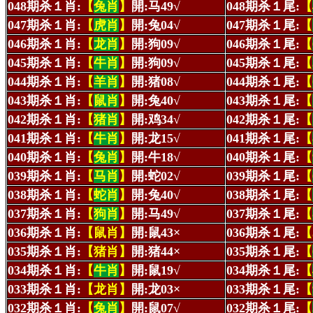
048期杀１肖:
【
兔肖
】
開:马49√
048期杀１尾:
【
047期杀１肖:
【
虎肖
】
開:兔04√
047期杀１尾:
【
046期杀１肖:
【
龙肖
】
開:狗09√
046期杀１尾:
【
045期杀１肖:
【
牛肖
】
開:狗09√
045期杀１尾:
【
044期杀１肖:
【
羊肖
】
開:猪08√
044期杀１尾:
【
043期杀１肖:
【
鼠肖
】
開:兔40√
043期杀１尾:
【
042期杀１肖:
【
猪肖
】
開:鸡34√
042期杀１尾:
【
041期杀１肖:
【
牛肖
】
開:龙15√
041期杀１尾:
【
040期杀１肖:
【
兔肖
】
開:牛18√
040期杀１尾:
【
039期杀１肖:
【
马肖
】
開:蛇02√
039期杀１尾:
【
038期杀１肖:
【
蛇肖
】
開:兔40√
038期杀１尾:
【
037期杀１肖:
【
狗肖
】
開:马49√
037期杀１尾:
【
036期杀１肖:
【鼠肖】
開:鼠43×
036期杀１尾:
【
035期杀１肖:
【猪肖】
開:猪44×
035期杀１尾:
【
034期杀１肖:
【
牛肖
】
開:鼠19√
034期杀１尾:
【
033期杀１肖:
【龙肖】
開:龙03×
033期杀１尾:
【
032期杀１肖:
【
兔肖
】
開:鼠07√
032期杀１尾:
【