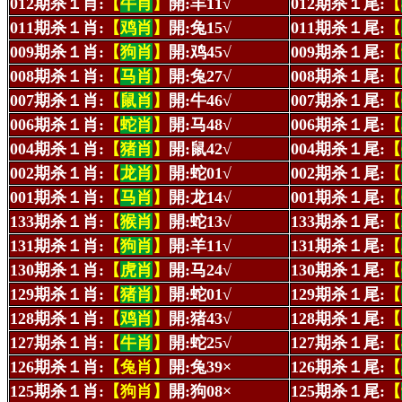
012期杀１肖:
【
牛肖
】
開:羊11√
012期杀１尾:
【
011期杀１肖:
【
鸡肖
】
開:兔15√
011期杀１尾:
【
009期杀１肖:
【
狗肖
】
開:鸡45√
009期杀１尾:
【
008期杀１肖:
【
马肖
】
開:兔27√
008期杀１尾:
【
007期杀１肖:
【
鼠肖
】
開:牛46√
007期杀１尾:
【
006期杀１肖:
【
蛇肖
】
開:马48√
006期杀１尾:
【
004期杀１肖:
【
猪肖
】
開:鼠42√
004期杀１尾:
【
002期杀１肖:
【
龙肖
】
開:蛇01√
002期杀１尾:
【
001期杀１肖:
【
马肖
】
開:龙14√
001期杀１尾:
【
133期杀１肖:
【
猴肖
】
開:蛇13√
133期杀１尾:
【
131期杀１肖:
【
狗肖
】
開:羊11√
131
期杀１尾:
【
130期杀１肖:
【
虎肖
】
開:马24√
130期杀１尾:
【
129期杀１肖:
【
猪肖
】
開:蛇01√
129期杀１尾:
【
12
8期杀１肖:
【
鸡肖
】
開:猪43√
128期杀１尾:
【
127期杀１肖:
【
牛肖
】
開:蛇25√
127期杀１尾:
【
126期杀１肖:
【兔肖】
開:兔39×
126期杀１尾:
【
125期杀１肖:
【狗肖】
開:狗08×
125期杀１尾:
【