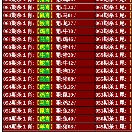
065期杀１肖:
【
马肖
】
開:羊24√
065期杀１尾:
【
064期杀１肖:
【
鼠肖
】
開:马01√
064期杀１尾:
【
063期杀１肖:
【
猴肖
】
開:龙27√
063期杀１尾:
【
062期杀１肖:
【
鸡肖
】
開:牛30√
062期杀１尾:
【
061期杀１肖:
【
马肖
】
開:鸡46√
061期杀１尾:
【
060期杀１肖:
【
虎肖
】
開:猪44√
060期杀１尾:
【
059期杀１肖:
【
牛肖
】
開:猪20√
059期杀１尾:
【
058期杀１肖:
【
蛇肖
】
開:牛42√
058期杀１尾:
【
056期杀１肖:
【
猪肖
】
開:狗33√
056期杀１尾:
【
055期杀１肖:
【
马肖
】
開:猪08√
055期杀１尾:
【
054期杀１肖:
【
虎肖
】
開:兔16√
054期杀１尾:
【
053期杀１肖:
【
鸡肖
】
開:鼠19√
053期杀１尾:
【
052期杀１肖:
【
马肖
】
開:鸡22√
052期杀１尾:
【
051期杀１肖:
【
鼠肖
】
開:兔28√
051期杀１尾:
【
050期杀１肖:
【
虎肖
】
開:兔40√
050期杀１尾:
【
049期杀１肖:
【
羊肖
】
開:猪08√
049期杀１尾:
【